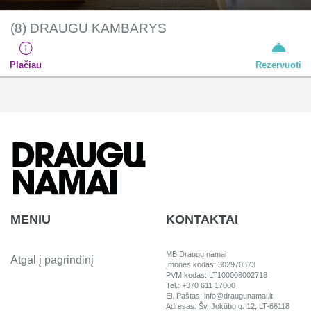
(8) DRAUGU KAMBARYS
Plačiau
Rezervuoti
MENIU
KONTAKTAI
MB Draugų namai
Atgal į pagrindinį
Įmonės kodas: 302970373
PVM kodas: LT100008002718
Tel.: +370 611 17000
El. Paštas: info@draugunamai.lt
Adresas: Šv. Jokūbo g. 12, LT-66118