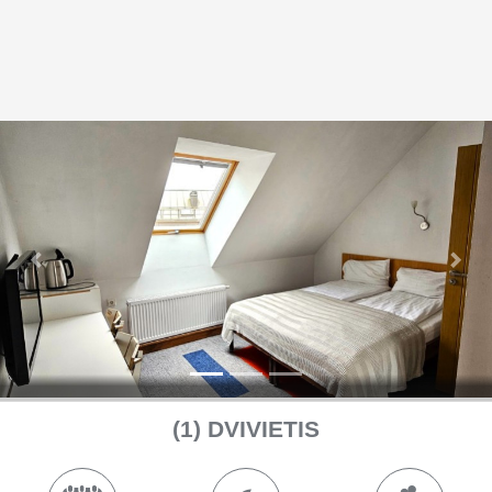
Ankstesnė
Seka
(1) DVIVIETIS