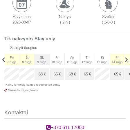
07
Atvykimas
Naktys
Svečiai
2026-08-07
( 2 n )
( 2-0-0 )
Tik nakvynė / Stay only
Skaityti daugiau
Pn
Št
Sk
Pr
An
Tr
Kt
Pn
7 rugp.
8 rugp.
9 rugp.
10 rugp.
11 rugp.
12 rugp.
13 rugp.
14 rugp.
15
Pn
x
x
4 rugs.
68
€
65
€
68
€
65
€
65
€
*Kainų lentelėje kainos rodomos be centų
55
€
Mažas kambarių likutis
Kontaktai
+370 611 17000