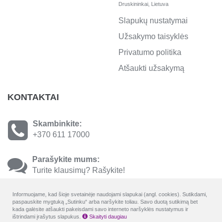
Druskininkai, Lietuva
Slapukų nustatymai
Užsakymo taisyklės
Privatumo politika
Atšaukti užsakymą
KONTAKTAI
Skambinkite:
+370 611 17000
Parašykite mums:
Turite klausimų? Rašykite!
Informuojame, kad šioje svetainėje naudojami slapukai (angl. cookies). Sutikdami,
paspauskite mygtuką „Sutinku“ arba naršykite toliau. Savo duotą sutikimą bet
kada galėsite atšaukti pakeisdami savo interneto naršyklės nustatymus ir
ištrindami įrašytus slapukus.
Skaityti daugiau